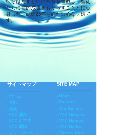
彼らはたましいに福音を宣教し、聖徒
たちに霊的成長をもたらすこととに献
身した、結婚25年を経た熱心な夫婦で
す。
SITE MAP
サイトマップ
- Home
- ホーム
- Pastors
- 牧師
- Our Beliefs
- 信条
- VCC 浦安
- VCC Urayasu
- VCC 名古屋
- VCC Nagoya
- VCC 成田
- VCC Narita
- ビクトリーキッズ
- Victory Kids